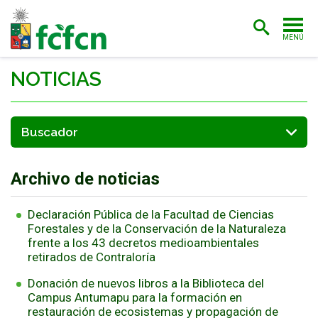
MENÚ
PORTADA
NOTICIAS
ADMISIÓN
CARRERAS
POSTGRADO
Archivo de noticias
INVESTIGACIÓN
Declaración Pública de la Facultad de Ciencias
EXTENSIÓN
Forestales y de la Conservación de la Naturaleza
frente a los 43 decretos medioambientales
BIBLIOTECA
retirados de Contraloría
Donación de nuevos libros a la Biblioteca del
FACULTAD
Campus Antumapu para la formación en
restauración de ecosistemas y propagación de
ESTUDIANTES
ACADÉMICAS/OS