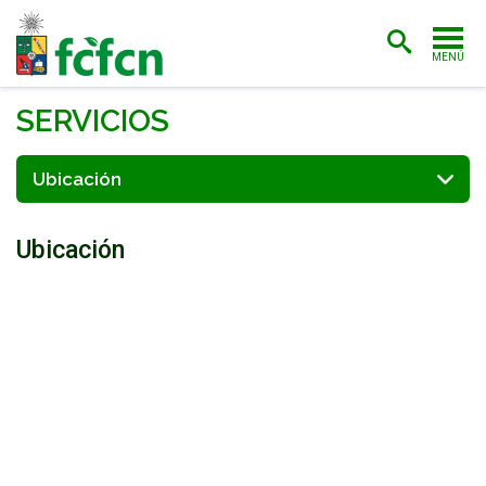
MENÚ
PORTADA
SERVICIOS
ADMISIÓN
Ubicación
CARRERAS
Ubicación
POSTGRADO
INVESTIGACIÓN
EXTENSIÓN
BIBLIOTECA
FACULTAD
ESTUDIANTES
ACADÉMICAS/OS