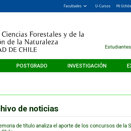
Facultades
U-Cursos
Mi Uchil
Arquitectura y Urbanismo
Ciencias
Cs. Físicas y Matemáticas
Cs. Químicas y Farmacéuticas
Estudiantes
Cs. Veterinarias y Pecuarias
Derecho
POSTGRADO
INVESTIGACIÓN
E
Filosofía y Humanidades
Medicina
Estudios Avanzados en Educación
Nutrición y Tecnología de
hivo de noticias
Alimentos
moria de título analiza el aporte de los concursos de la