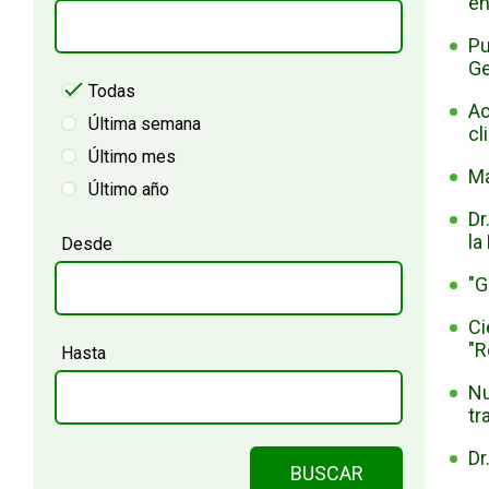
en
Pu
Ge
Todas
Ac
Última semana
cl
Último mes
Ma
Último año
Dr
la
Desde
"G
Ci
"R
Hasta
Nu
tr
Dr