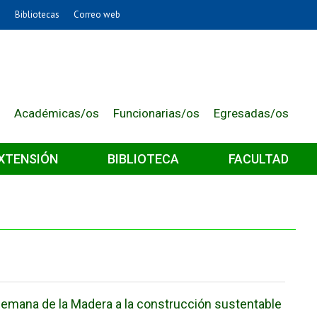
e
Bibliotecas
Correo web
Artes
Cs. Agronómicas
Cs. Forestales y Conservación
Cs. Sociales
Académicas/os
Funcionarias/os
Egresadas/os
Comunicación e Imagen
Economía y Negocios
XTENSIÓN
BIBLIOTECA
FACULTAD
Gobierno
Odontología
Estudios Internacionales
Bachillerato
Hospital Clínico
 Semana de la Madera a la construcción sustentable