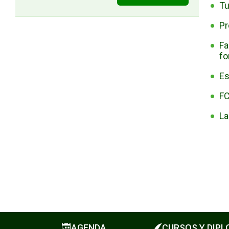
Tu
Pr
Fa
fo
Es
FC
La
AGENDA
CURSOS Y DIP