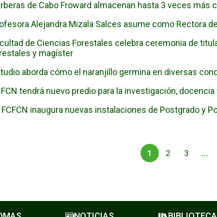
rberas de Cabo Froward almacenan hasta 3 veces más c
ofesora Alejandra Mizala Salces asume como Rectora de 
cultad de Ciencias Forestales celebra ceremonia de titu
restales y magíster
tudio aborda cómo el naranjillo germina en diversas con
FCN tendrá nuevo predio para la investigación, docencia
 FCFCN inaugura nuevas instalaciones de Postgrado y Pos
1
2
3
...
LOMAS
NOTICIAS
BIBLIOTECA