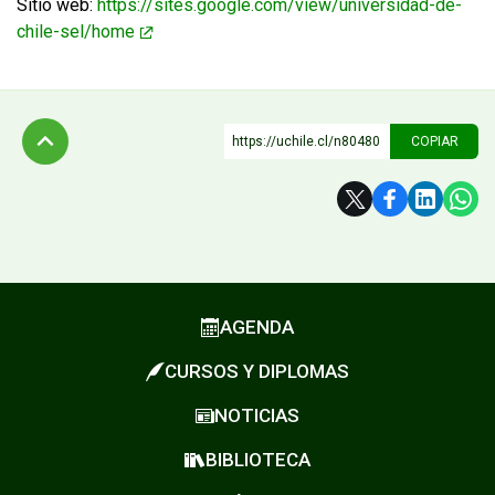
Sitio web:
https://sites.google.com/view/universidad-de-
chile-sel/home
https://uchile.cl/n80480
COPIAR
Subir
AGENDA
CURSOS Y DIPLOMAS
NOTICIAS
BIBLIOTECA