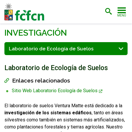
MENÚ
PORTADA
INVESTIGACIÓN
ADMISIÓN
Laboratorio de Ecología de Suelos
CARRERAS
Laboratorio de Ecología de Suelos
POSTGRADO
Enlaces relacionados
INVESTIGACIÓN
Sitio Web Laboratorio Ecología de Suelos
EXTENSIÓN
El laboratorio de suelos Ventura Matte está dedicado a la
BIBLIOTECA
investigación de los sistemas edáficos
, tanto en áreas
FACULTAD
silvestres como también en sistemas más artificializados,
como plantaciones forestales y tierras agrícolas. Nuestro
ESTUDIANTES
ACADÉMICAS/OS