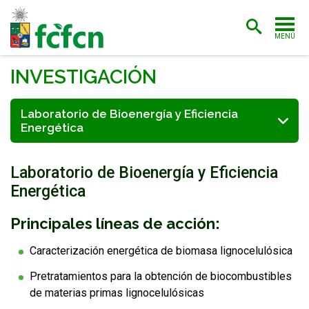
MENÚ
PORTADA
INVESTIGACIÓN
ADMISIÓN
Laboratorio de Bioenergía y Eficiencia
Energética
CARRERAS
POSTGRADO
Laboratorio de Bioenergía y Eficiencia
INVESTIGACIÓN
Energética
EXTENSIÓN
Principales líneas de acción:
BIBLIOTECA
Caracterización energética de biomasa lignocelulósica
Pretratamientos para la obtención de biocombustibles
FACULTAD
de materias primas lignocelulósicas
ESTUDIANTES
ACADÉMICAS/OS