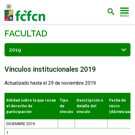
MENÚ
PORTADA
FACULTAD
ADMISIÓN
2019
CARRERAS
Vínculos institucionales 2019
POSTGRADO
INVESTIGACIÓN
Actualizado hasta el 29 de noviembre 2019
EXTENSIÓN
Entidad sobre la que recae
Tipo
Descripción o
Fecha de
el derecho de
de
detalle del
inicio
BIBLIOTECA
participación
vínculo
vínculo
(dd/mm/aaaa)
FACULTAD
DICIEMBRE 2019
1
ESTUDIANTES
ACADÉMICAS/OS