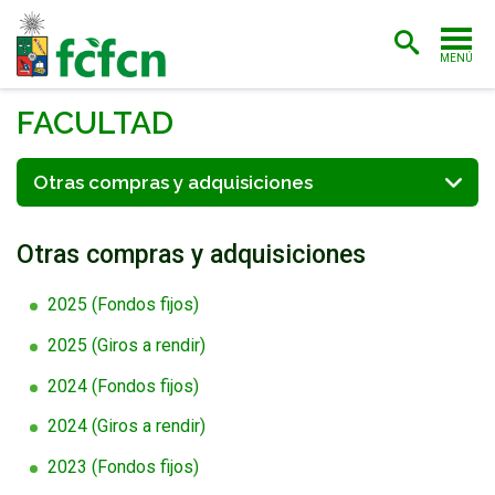
MENÚ
PORTADA
FACULTAD
ADMISIÓN
Otras compras y adquisiciones
CARRERAS
Otras compras y adquisiciones
POSTGRADO
INVESTIGACIÓN
2025 (Fondos fijos)
2025 (Giros a rendir)
EXTENSIÓN
2024 (Fondos fijos)
BIBLIOTECA
2024 (Giros a rendir)
FACULTAD
2023 (Fondos fijos)
ESTUDIANTES
ACADÉMICAS/OS