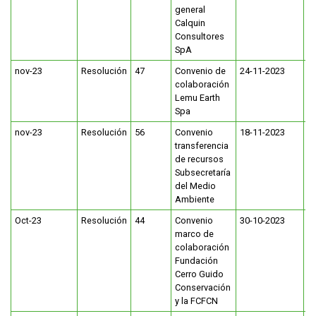
general
Calquin
FUNCIONARIAS/OS
EGRESADAS/OS
Consultores
SpA
nov-23
Resolución
47
Convenio de
24-11-2023
colaboración
Lemu Earth
Spa
nov-23
Resolución
56
Convenio
18-11-2023
transferencia
de recursos
Subsecretaría
del Medio
Ambiente
Oct-23
Resolución
44
Convenio
30-10-2023
marco de
colaboración
Fundación
Cerro Guido
Conservación
y la FCFCN