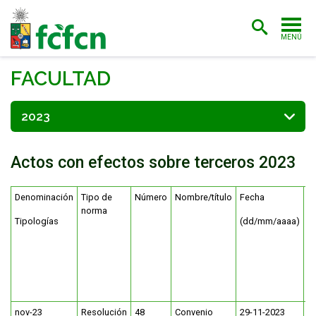
MENÚ
PORTADA
FACULTAD
ADMISIÓN
2023
CARRERAS
Actos con efectos sobre terceros 2023
POSTGRADO
INVESTIGACIÓN
Denominación
Tipo de
Número
Nombre/título
Fecha
F
norma
m
EXTENSIÓN
Tipologías
(dd/mm/aaaa)
f
p
BIBLIOTECA
FACULTAD
nov-23
Resolución
48
Convenio
29-11-2023
ESTUDIANTES
ACADÉMICAS/OS