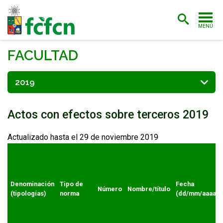
MENÚ
PORTADA
FACULTAD
ADMISIÓN
2019
CARRERAS
Actos con efectos sobre terceros 2019
POSTGRADO
INVESTIGACIÓN
Actualizado hasta el 29 de noviembre 2019
EXTENSIÓN
BIBLIOTECA
Denominación
Tipo de
Fecha
Número
Nombre/título
(tipologías)
norma
(dd/mm/aaaa)
FACULTAD
ESTUDIANTES
ACADÉMICAS/OS