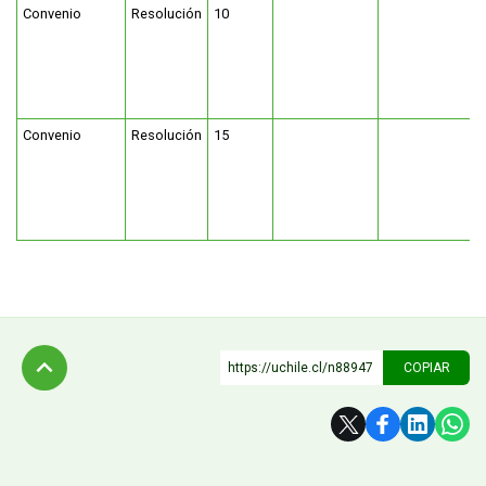
Convenio
Resolución
10
Convenio
Resolución
15
https://uchile.cl/n88947
COPIAR
Subir