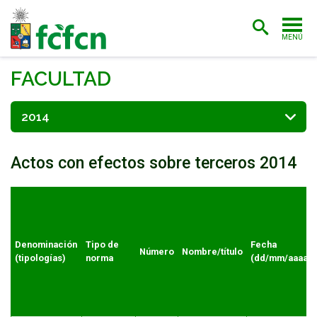
MENÚ
PORTADA
FACULTAD
ADMISIÓN
2014
CARRERAS
Actos con efectos sobre terceros 2014
POSTGRADO
INVESTIGACIÓN
EXTENSIÓN
Denominación
Tipo de
Fecha
Número
Nombre/título
BIBLIOTECA
(tipologías)
norma
(dd/mm/aaaa)
FACULTAD
ESTUDIANTES
ACADÉMICAS/OS