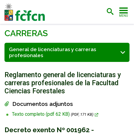
MENÚ
PORTADA
CARRERAS
ADMISIÓN
General de licenciaturas y carreras
profesionales
CARRERAS
POSTGRADO
Reglamento general de licenciaturas y
INVESTIGACIÓN
carreras profesionales de la Facultad
Ciencias Forestales
EXTENSIÓN
Documentos adjuntos
BIBLIOTECA
Texto completo (pdf 62 KB)
(PDF, 171 KB)
FACULTAD
Decreto exento Nº 001962 -
ESTUDIANTES
ACADÉMICAS/OS