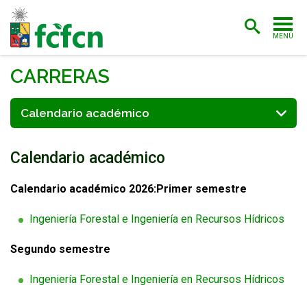
MENÚ
PORTADA
CARRERAS
ADMISIÓN
Calendario académico
CARRERAS
Calendario académico
POSTGRADO
INVESTIGACIÓN
Calendario académico 2026:Primer semestre
EXTENSIÓN
Ingeniería Forestal e Ingeniería en Recursos Hídricos
BIBLIOTECA
Segundo semestre
FACULTAD
Ingeniería Forestal e Ingeniería en Recursos Hídricos
ESTUDIANTES
ACADÉMICAS/OS