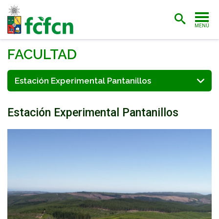
MENÚ
PORTADA
FACULTAD
ADMISIÓN
Estación Experimental Pantanillos
CARRERAS
Estación Experimental Pantanillos
POSTGRADO
INVESTIGACIÓN
EXTENSIÓN
BIBLIOTECA
FACULTAD
ESTUDIANTES
ACADÉMICAS/OS