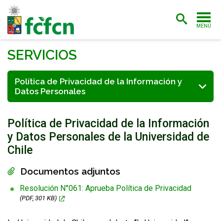
MENÚ
PORTADA
SERVICIOS
ADMISIÓN
Política de Privacidad de la Información y
Datos Personales
CARRERAS
POSTGRADO
Política de Privacidad de la Información
INVESTIGACIÓN
y Datos Personales de la Universidad de
Chile
EXTENSIÓN
Documentos adjuntos
BIBLIOTECA
Resolución N°061: Aprueba Política de Privacidad
FACULTAD
(PDF, 301 KB)
ESTUDIANTES
ACADÉMICAS/OS