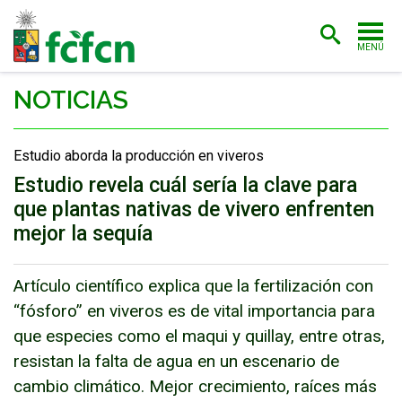
MENÚ
PORTADA
NOTICIAS
ADMISIÓN
Estudio aborda la producción en viveros
CARRERAS
Estudio revela cuál sería la clave para
que plantas nativas de vivero enfrenten
POSTGRADO
mejor la sequía
INVESTIGACIÓN
EXTENSIÓN
Artículo científico explica que la fertilización con
“fósforo” en viveros es de vital importancia para
BIBLIOTECA
que especies como el maqui y quillay, entre otras,
resistan la falta de agua en un escenario de
FACULTAD
cambio climático. Mejor crecimiento, raíces más
ESTUDIANTES
ACADÉMICAS/OS