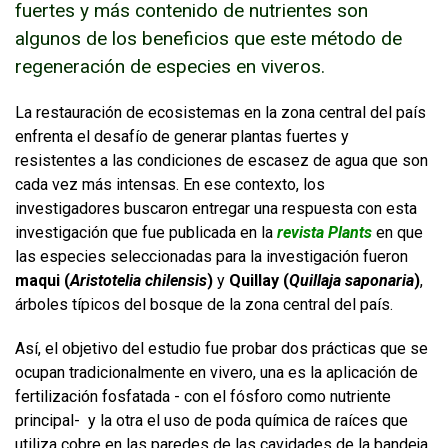
fuertes y más contenido de nutrientes son
algunos de los beneficios que este método de
FUNCIONARIAS/OS
EGRESADAS/OS
regeneración de especies en viveros.
Enlaces y documentos de interés
La restauración de ecosistemas en la zona central del país
enfrenta el desafío de generar plantas fuertes y
resistentes a las condiciones de escasez de agua que son
cada vez más intensas. En ese contexto, los
investigadores buscaron entregar una respuesta con esta
investigación que fue publicada en la
revista Plants
en que
las especies seleccionadas para la investigación fueron
maqui (
Aristotelia chilensis
)
y
Quillay (
Quillaja saponaria
)
,
árboles típicos del bosque de la zona central del país.
Así, el objetivo del estudio fue probar dos prácticas que se
ocupan tradicionalmente en vivero, una es la aplicación de
fertilización fosfatada - con el fósforo como nutriente
principal- y la otra el uso de poda química de raíces que
utiliza cobre en las paredes de las cavidades de la bandeja