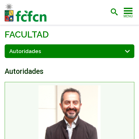
MENÚ
PORTADA
FACULTAD
ADMISIÓN
Autoridades
CARRERAS
Autoridades
POSTGRADO
INVESTIGACIÓN
EXTENSIÓN
BIBLIOTECA
FACULTAD
ESTUDIANTES
ACADÉMICAS/OS