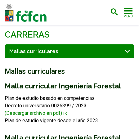
MENÚ
PORTADA
CARRERAS
ADMISIÓN
Mallas curriculares
CARRERAS
Mallas curriculares
POSTGRADO
INVESTIGACIÓN
Malla curricular Ingeniería Forestal
EXTENSIÓN
Plan de estudio basado en competencias
Decreto universitario 0026399 / 2023
BIBLIOTECA
(Descargar archivo en pdf)
Plan de estudio vigente desde el año 2023
FACULTAD
Malla curricular Ingeniería Forestal
ESTUDIANTES
ACADÉMICAS/OS