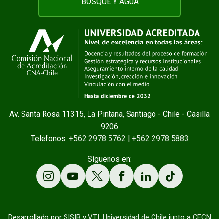
"BOSQUE Y AGUA"
Av. Santa Rosa 11315, La Pintana, Santiago - Chile - Casilla
9206
Teléfonos:
+562 2978 5762
|
+562 2978 5883
Síguenos en:
Desarrollado por
SISIB
y
VTI
,
Universidad de Chile
junto a
CFCN