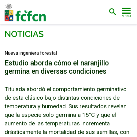
MENÚ
PORTADA
NOTICIAS
ADMISIÓN
Nueva ingeniera forestal
CARRERAS
Estudio aborda cómo el naranjillo
germina en diversas condiciones
POSTGRADO
INVESTIGACIÓN
Titulada abordó el comportamiento germinativo
EXTENSIÓN
de esta clásico bajo distintas condiciones de
temperatura y humedad. Sus resultados revelan
BIBLIOTECA
que la especie solo germina a 15°C y que el
aumento de las temperaturas incrementa
FACULTAD
drásticamente la mortalidad de sus semillas, con
ESTUDIANTES
ACADÉMICAS/OS