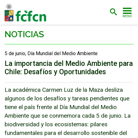
MENÚ
PORTADA
NOTICIAS
ADMISIÓN
5 de junio, Día Mundial del Medio Ambiente
CARRERAS
La importancia del Medio Ambiente para
Chile: Desafíos y Oportunidades
POSTGRADO
INVESTIGACIÓN
La académica Carmen Luz de la Maza desliza
EXTENSIÓN
algunos de los desafíos y tareas pendientes que
tiene el país frente al Día Mundial del Medio
BIBLIOTECA
Ambiente que se conmemora cada 5 de junio. La
biodiversidad y los ecosistemas: pilares
FACULTAD
fundamentales para el desarrollo sostenible del
ESTUDIANTES
ACADÉMICAS/OS