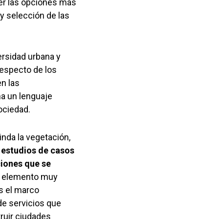
cer las opciones más
y selección de las
ersidad urbana y
respecto de los
n las
na un lenguaje
ociedad.
inda la vegetación,
a estudios de casos
ciones que se
 elemento muy
s el marco
de servicios que
truir ciudades