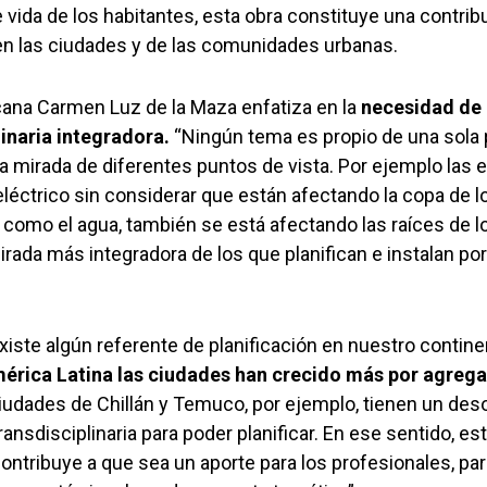
e vida de los habitantes, esta obra constituye una contri
 en las ciudades y de las comunidades urbanas.
ecana Carmen Luz de la Maza enfatiza en la
necesidad de 
inaria integradora.
“Ningún tema es propio de una sola 
la mirada de diferentes puntos de vista. Por ejemplo las
eléctrico sin considerar que están afectando la copa de lo
 como el agua, también se está afectando las raíces de l
rada más integradora de los que planifican e instalan po
existe algún referente de planificación en nuestro contin
érica Latina las ciudades han crecido más por agreg
iudades de Chillán y Temuco, por ejemplo, tienen un des
ransdisciplinaria para poder planificar. En ese sentido, es
ntribuye a que sea un aporte para los profesionales, par