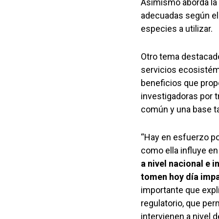
Asimismo aborda la 
adecuadas según el e
especies a utilizar.
Otro tema destacado 
servicios ecosistém
beneficios que propo
investigadoras por 
común y una base tan
“Hay en esfuerzo por
como ella influye en
a nivel nacional e 
tomen hoy día impa
importante que expl
regulatorio, que per
intervienen a nivel d