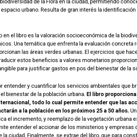
biodiversidad de la Flora en la ciudad, permitiendo cono
spacio urbano. Resulta de gran interés la identificación 
en el libro es la valoración socioeconómica de la biodiv
icos. Una temática que enfrenta la evaluación concreta 
rcionan las áreas verdes urbanas. El ejercicios que hace
traducir estos beneficios a valores monetarios proporcio
gible para justificar gastos en pos del bienestar de la s
 entender y cuantificar los servicios ambientales que br
 el bienestar de la población urbana.
El libro proporcion
internacional, todo lo cual permite entender que las ac
ctarán a la población en los próximos 25 a 50 años.
Un
ica el incremento, y reemplazo de la vegetación urbana e
mite entender el accionar de los ministerios y empresas 
e la ciudad. Finalmente, se extrae del libro, que para cons