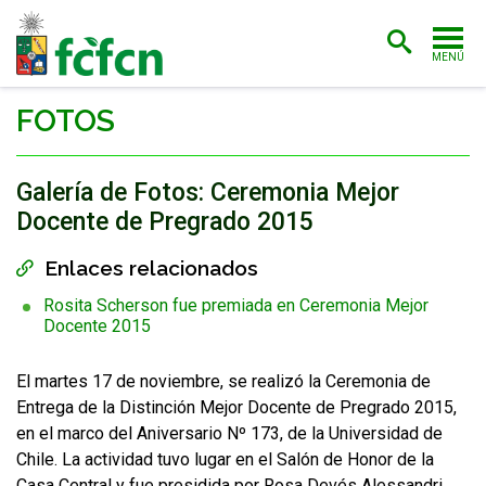
MENÚ
PORTADA
FOTOS
ADMISIÓN
Galería de Fotos: Ceremonia Mejor
CARRERAS
Docente de Pregrado 2015
POSTGRADO
Enlaces relacionados
Enlaces y documentos de interés
INVESTIGACIÓN
Rosita Scherson fue premiada en Ceremonia Mejor
Docente 2015
EXTENSIÓN
El martes 17 de noviembre, se realizó la Ceremonia de
BIBLIOTECA
Entrega de la Distinción Mejor Docente de Pregrado 2015,
en el marco del Aniversario Nº 173, de la Universidad de
FACULTAD
Chile. La actividad tuvo lugar en el Salón de Honor de la
ESTUDIANTES
ACADÉMICAS/OS
Casa Central y fue presidida por Rosa Devés Alessandri,