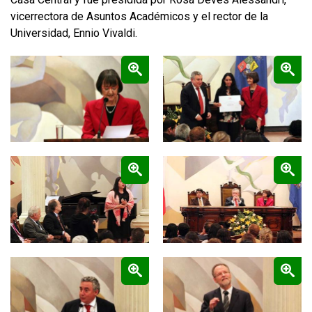
vicerrectora de Asuntos Académicos y el rector de la
FUNCIONARIAS/OS
EGRESADAS/OS
Universidad, Ennio Vivaldi.
Zoom
Zoom
Zoom
Zoom
Zoom
Zoom