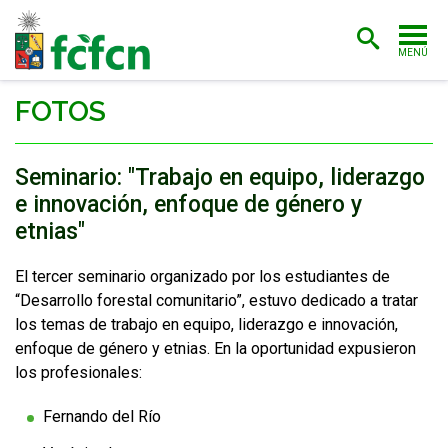
MENÚ
PORTADA
FOTOS
ADMISIÓN
Seminario: "Trabajo en equipo, liderazgo
CARRERAS
e innovación, enfoque de género y
etnias"
POSTGRADO
INVESTIGACIÓN
Enlaces y documentos de interés
El tercer seminario organizado por los estudiantes de
“Desarrollo forestal comunitario”, estuvo dedicado a tratar
EXTENSIÓN
los temas de trabajo en equipo, liderazgo e innovación,
enfoque de género y etnias. En la oportunidad expusieron
BIBLIOTECA
los profesionales:
FACULTAD
Fernando del Río
ESTUDIANTES
ACADÉMICAS/OS