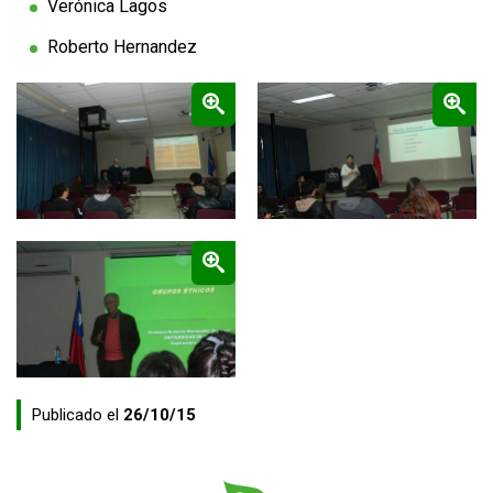
Verónica Lagos
FUNCIONARIAS/OS
EGRESADAS/OS
Roberto Hernandez
Zoom
Zoom
Zoom
Publicado el
26/10/15