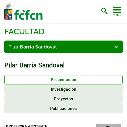
MENÚ
PORTADA
FACULTAD
ADMISIÓN
Pilar Barría Sandoval
CARRERAS
Pilar Barría Sandoval
POSTGRADO
INVESTIGACIÓN
Presentación
EXTENSIÓN
Investigación
Proyectos
BIBLIOTECA
Publicaciones
FACULTAD
ESTUDIANTES
ACADÉMICAS/OS
PROFESORA ASISTENTE