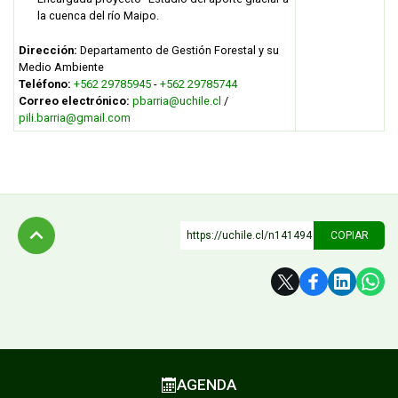
la cuenca del río Maipo.
Dirección:
Departamento de Gestión Forestal y su
Medio Ambiente
Teléfono:
+562 29785945
-
+562 29785744
Correo electrónico:
pbarria@uchile.cl
/
pili.barria@gmail.com
https://uchile.cl/n141494
COPIAR
Subir
AGENDA