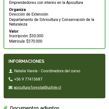
Emprendedores con interés en la Apicultura
Organiza
FUNCIONARIAS/OS
EGRESADAS/OS
Dirección de Extensión
Departamento de Silvicultura y Conservación de la
Naturaleza
Valor
Inscripción: $30.000
Matrícula: $370.000
INFORMACIONES
Natalia Varela - Coordinadora del curso
+56 9 77415687
apicultura.forestal@uchile.cl
Documentos adjuntos
Enlaces y documentos de interés