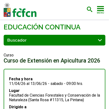
MENÚ
PORTADA
EDUCACIÓN CONTINUA
ADMISIÓN
CARRERAS
Curso
POSTGRADO
Curso de Extensión en Apicultura 2026
INVESTIGACIÓN
INFORMACIÓN DEL PROGRAMA
EXTENSIÓN
Fecha y hora
11/04/26 al 13/06/26 - sabado - 09:00 hrs.
BIBLIOTECA
Lugar
Facultad de Ciencias Forestales y Conservación de la
FACULTAD
Naturaleza (Santa Rosa #11315, La Pintana)
Dirigido a
ESTUDIANTES
ACADÉMICAS/OS