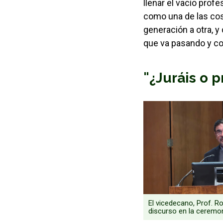
llenar el vacío prof
como una de las cos
generación a otra, y
que va pasando y con
"¿Juráis o 
El vicedecano, Prof. R
discurso en la ceremon