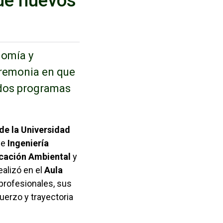
 de nuevos
nomía y
eremonia en que
 dos programas
y documentos de interés
de la Universidad
de
Ingeniería
ficación Ambiental
y
realizó en el
Aula
profesionales, sus
erzo y trayectoria