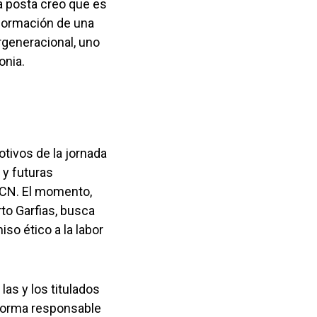
sa posta creo que es
nformación de una
rgeneracional, uno
onia.
ivos de la jornada
 y futuras
FCN. El momento,
to Garfias, busca
o ético a la labor
 las y los titulados
forma responsable