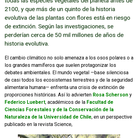
todas las especies vegetales del planeta antes de
2100, y que más de un quinto de la historia
FUNCIONARIAS/OS
EGRESADAS/OS
evolutiva de las plantas con flores está en riesgo
de extinción. Según las investigaciones, se
perderían cerca de 50 mil millones de años de
historia evolutiva.
Enlaces y documentos de interés
El cambio climático no solo amenaza a los osos polares o a
los grandes mamíferos que suelen protagonizar los
debates ambientales. El mundo vegetal —base silenciosa
de casi todos los ecosistemas terrestres y de la seguridad
alimentaria humana— enfrenta una crisis de extinción de
proporciones históricas. Así lo advierten
Rosa Scherson
y
Federico Luebert
, académicos de la
Facultad de
Ciencias Forestales y de la Conservación de la
Naturaleza de la Universidad de Chile
, en un perspective
publicado en la revista Science,