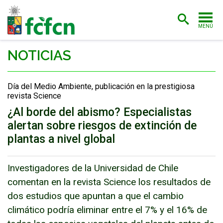
MENÚ
PORTADA
NOTICIAS
ADMISIÓN
Día del Medio Ambiente, publicación en la prestigiosa
CARRERAS
revista Science
¿Al borde del abismo? Especialistas
POSTGRADO
alertan sobre riesgos de extinción de
INVESTIGACIÓN
plantas a nivel global
EXTENSIÓN
Investigadores de la Universidad de Chile
BIBLIOTECA
comentan en la revista Science los resultados de
dos estudios que apuntan a que el cambio
FACULTAD
climático podría eliminar entre el 7% y el 16% de
ESTUDIANTES
ACADÉMICAS/OS