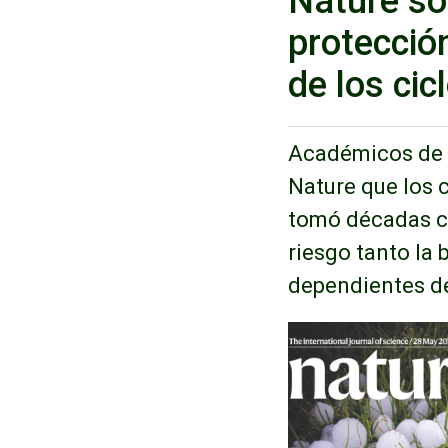
Nature so
protecció
de los cic
Académicos de l
Nature que los 
tomó décadas co
riesgo tanto la
dependientes de