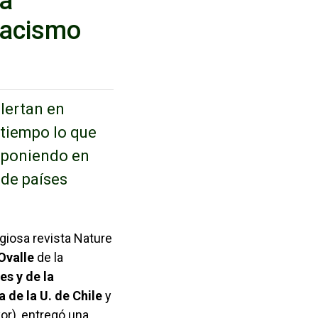
la
lacismo
lertan en
 tiempo lo que
, poniendo en
 de países
y documentos de interés
igiosa revista Nature
Ovalle
de la
es y de la
 de la U. de Chile
y
or), entregó una