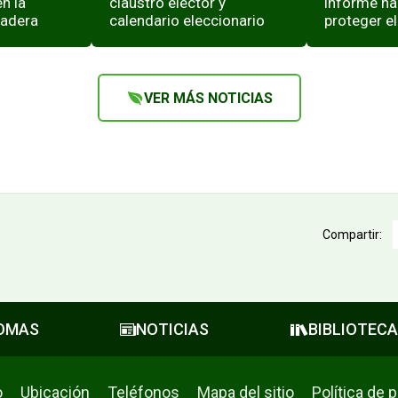
en la
claustro elector y
informe na
Madera
calendario eleccionario
proteger el
VER MÁS NOTICIAS
Compartir:
LOMAS
NOTICIAS
BIBLIOTECA
o
Ubicación
Teléfonos
Mapa del sitio
Política de 