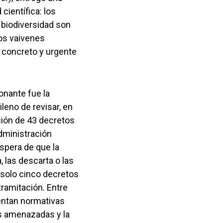
científica: los
 biodiversidad son
os vaivenes
o concreto y urgente
tonante fue la
leno de revisar, en
ión de 43 decretos
dministración
espera de que la
, las descarta o las
, solo cinco decretos
tramitación. Entre
entan normativas
es amenazadas y la