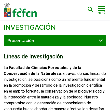
MENÚ
PORTADA
INVESTIGACIÓN
ADMISIÓN
Presentación
CARRERAS
Líneas de Investigación
POSTGRADO
INVESTIGACIÓN
La
Facultad de Ciencias Forestales y de la
Conservación de la Naturaleza
, a través de sus líneas de
EXTENSIÓN
investigación, se posiciona como un referente fundamental
en la promoción y desarrollo de la investigación científica
BIBLIOTECA
en el ámbito forestal, la conservación de la biodiversidad y
la interacción entre la naturaleza y la sociedad. Nuestro
FACULTAD
compromiso con la generación de conocimiento de
vanguardia busca abordar de manera efectiva los desafíos
ESTUDIANTES
ACADÉMICAS/OS